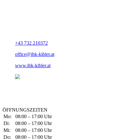
ADRESSE
Rainer Wilhelm Kibler
IBK - Ingenieurbüro Kibler |
Technische Konformität
Schumannstraße 46
A-4030 Linz
+43 732 210372
office@ibk-kibler.at
www.ibk-kibler.at
ÖFFNUNGSZEITEN
Mo:
08:00 – 17:00 Uhr
Di:
08:00 – 17:00 Uhr
Mi:
08:00 – 17:00 Uhr
Do:
08:00 – 17:00 Uhr