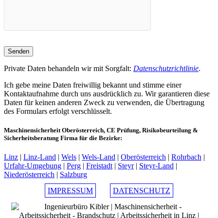
Private Daten behandeln wir mit Sorgfalt:
Datenschutzrichtlinie
.
Ich gebe meine Daten freiwillig bekannt und stimme einer
Kontaktaufnahme durch uns ausdrücklich zu. Wir garantieren diese
Daten für keinen anderen Zweck zu verwenden, die Übertragung
des Formulars erfolgt verschlüsselt.
Maschinensicherheit Oberösterreich, CE Prüfung, Risikobeurteilung &
Sicherheitsberatung Firma für die Bezirke:
Linz
|
Linz-Land
|
Wels
|
Wels-Land
|
Oberösterreich
|
Rohrbach
|
Urfahr-Umgebung
|
Perg
|
Freistadt
|
Steyr
|
Steyr-Land
|
Niederösterreich
|
Salzburg
IMPRESSUM
DATENSCHUTZ